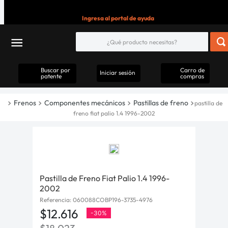
Ingresa al portal de ayuda
Buscar por
Carro de
Iniciar sesión
patente
compras
Frenos
Componentes mecánicos
Pastillas de freno
pastilla de
freno fiat palio 1.4 1996-2002
Pastilla de Freno Fiat Palio 1.4 1996-
2002
Referencia
:
060088COBP196-3735-4976
$
12
.
616
-
30%