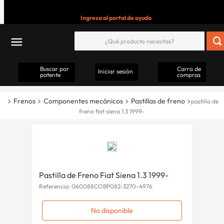
Ingresa al portal de ayuda
Buscar por
Carro de
Iniciar sesión
patente
compras
Frenos
Componentes mecánicos
Pastillas de freno
pastilla de
freno fiat siena 1.3 1999-
Pastilla de Freno Fiat Siena 1.3 1999-
Referencia
:
060088COBP082-3270-4976
No disponible