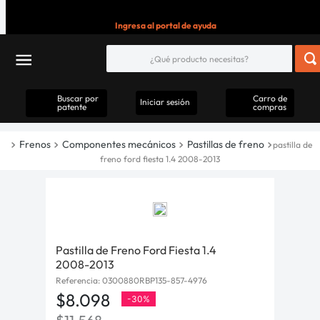
Ingresa al portal de ayuda
Buscar por
Carro de
Iniciar sesión
patente
compras
Frenos
Componentes mecánicos
Pastillas de freno
pastilla de
freno ford fiesta 1.4 2008-2013
Pastilla de Freno Ford Fiesta 1.4
2008-2013
Referencia
:
0300880RBP135-857-4976
$
8
.
098
-
30%