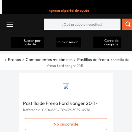
Ingresa al portal de ayuda
Buscar por
Carro de
Iniciar sesión
patente
compras
Frenos
Componentes mecánicos
Pastillas de freno
pastilla de
freno ford ranger 2011-
Pastilla de Freno Ford Ranger 2011-
Referencia
:
060088COBP039-3059-4976
No disponible