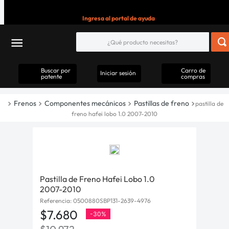
Ingresa al portal de ayuda
Buscar por
Carro de
Iniciar sesión
patente
compras
Frenos
Componentes mecánicos
Pastillas de freno
pastilla de
freno hafei lobo 1.0 2007-2010
Pastilla de Freno Hafei Lobo 1.0
2007-2010
Referencia
:
0500880SBP131-2639-4976
$
7
.
680
-
30%