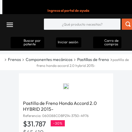
Ingresa al portal de ayuda
Buscar por
Carro de
Iniciar sesión
patente
compras
Frenos
Componentes mecánicos
Pastillas de freno
pastilla de
freno honda accord 2.0 hybrid 2015-
Pastilla de Freno Honda Accord 2.0
HYBRID 2015-
Referencia
:
060088COBP214-3750-4976
$
31
.
787
-
30%