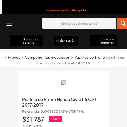
Ingresa al portal de ayuda
Buscar por
Carro de
Iniciar sesión
patente
compras
Frenos
Componentes mecánicos
Pastillas de freno
pastilla de
freno honda civic 1.5 cvt 2017-2019
Pastilla de Freno Honda Civic 1.5 CVT
2017-2019
Referencia
:
060088COBP214-3751-4976
$
31
.
787
-
30%