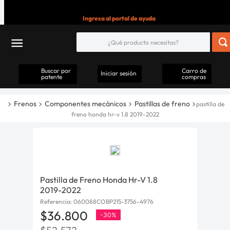
Ingresa al portal de ayuda
Buscar por
Carro de
Iniciar sesión
patente
compras
Frenos
Componentes mecánicos
Pastillas de freno
pastilla de
freno honda hr-v 1.8 2019-2022
Pastilla de Freno Honda Hr-V 1.8
2019-2022
Referencia
:
060088COBP215-3756-4976
$
36
.
800
-
30%