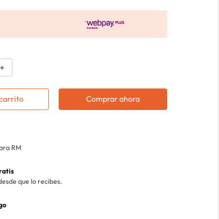
＋
carrito
Comprar ahora
para RM
ratis
desde que lo recibes.
go