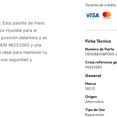
Tarjetas de crédito
 Esta pastilla de freno
ca Hyundai para el
 posición delantera y es
Ficha Técnica
 OEM 96253383 y una
Numero de Parte
s ideal para mantener tu
0500880SBP003-2
 una seguridad y
Cross reference g
96253383
General
Marca
SECO
Origen
Alternativo
Tipo de Uso
Reparación