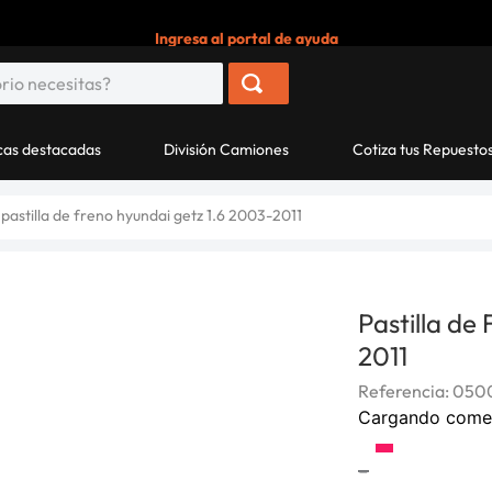
Ingresa al portal de ayuda
as destacadas
División Camiones
Cotiza tus Repuesto
pastilla de freno hyundai getz 1.6 2003-2011
Pastilla de
2011
Referencia
:
050
Cargando come
-