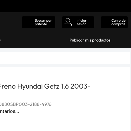
Iniciar
Carro de
Buscar por
sesión
compras
patente
s
Publicar mis productos
 Freno Hyundai Getz 1.6 2003-
0880SBP003-2188-4976
ntarios…