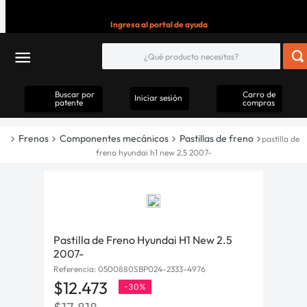
Ingresa al portal de ayuda
Buscar por
Carro de
Iniciar sesión
patente
compras
Frenos
Componentes mecánicos
Pastillas de freno
pastilla de
freno hyundai h1 new 2.5 2007-
Pastilla de Freno Hyundai H1 New 2.5
2007-
Referencia
:
0500880SBP024-2333-4976
$
12
.
473
-
30%