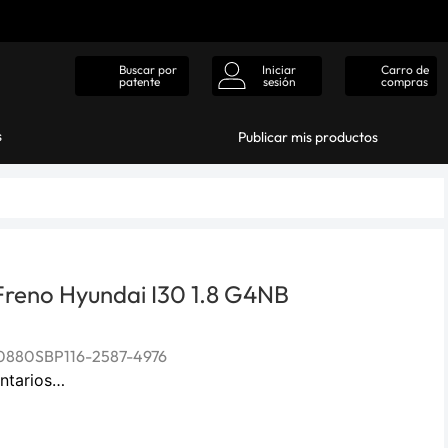
Iniciar
Carro de
Buscar por
sesión
compras
patente
s
Publicar mis productos
 Freno Hyundai I30 1.8 G4NB
880SBP116-2587-4976
ntarios…