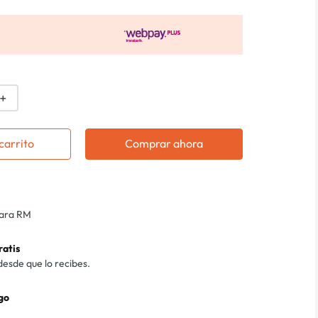
＋
carrito
Comprar ahora
para RM
ratis
desde que lo recibes.
go