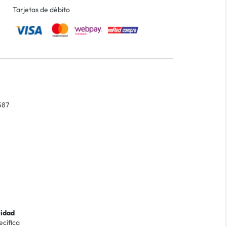
Tarjetas de débito
587
lidad
ecífica