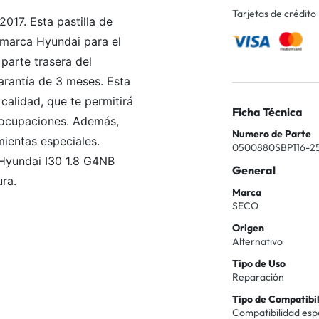
Tarjetas de crédito
017. Esta pastilla de
 marca Hyundai para el
parte trasera del
arantía de 3 meses. Esta
 calidad, que te permitirá
Ficha Técnica
eocupaciones. Además,
Numero de Parte
mientas especiales.
0500880SBP116-2
 Hyundai I30 1.8 G4NB
General
ra.
Marca
SECO
Origen
Alternativo
Tipo de Uso
Reparación
Tipo de Compatibi
Compatibilidad esp