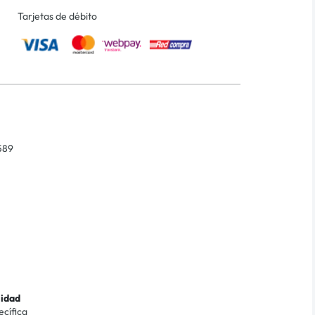
Tarjetas de débito
589
lidad
ecífica