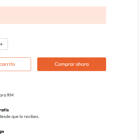
＋
carrito
Comprar ahora
para RM
ratis
desde que lo recibes.
go