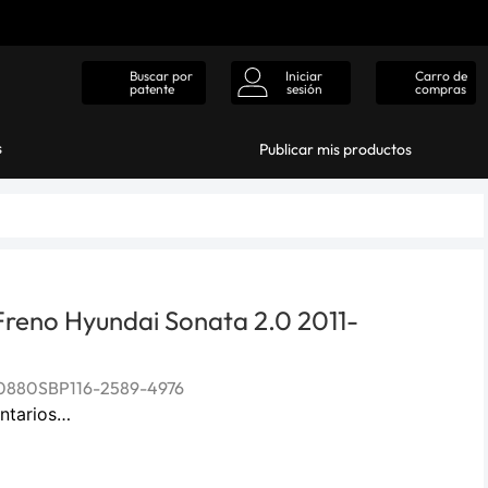
Iniciar
Carro de
Buscar por
sesión
compras
patente
s
Publicar mis productos
 Freno Hyundai Sonata 2.0 2011-
880SBP116-2589-4976
ntarios…