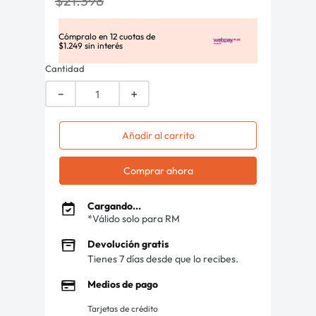
$
21
.
398
Cómpralo en
12
cuotas de
$
1
.
249
sin interés
Cantidad
－
＋
Añadir al carrito
Comprar ahora
Cargando...
*Válido solo para RM
Devolución gratis
Tienes 7 días desde que lo recibes.
Medios de pago
Tarjetas de crédito