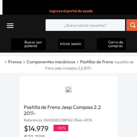
Ingresa al portal de ayuda
Buscar por
Carro de
Iniciar sesión
patente
compras
Frenos
Componentes mecánicos
Pastillas de freno
pastilla de
freno jeep compass 2.2 2011-
Pastilla de Freno Jeep Compass 2.2
2011-
Referencia
:
060088COBP142-3544-4976
$
14
.
979
-
30%