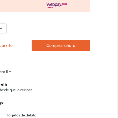
＋
carrito
Comprar ahora
para RM
ratis
desde que lo recibes.
go
Tarjetas de débito