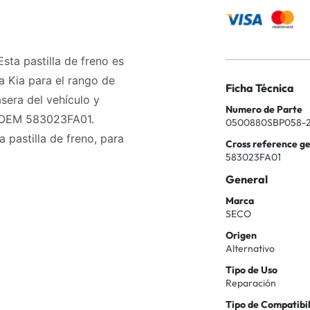
sta pastilla de freno es
 Kia para el rango de
Ficha Técnica
sera del vehículo y
Numero de Parte
o OEM 583023FA01.
0500880SBP058-2
 pastilla de freno, para
Cross reference g
583023FA01
General
Marca
SECO
Origen
Alternativo
Tipo de Uso
Reparación
Tipo de Compatibi