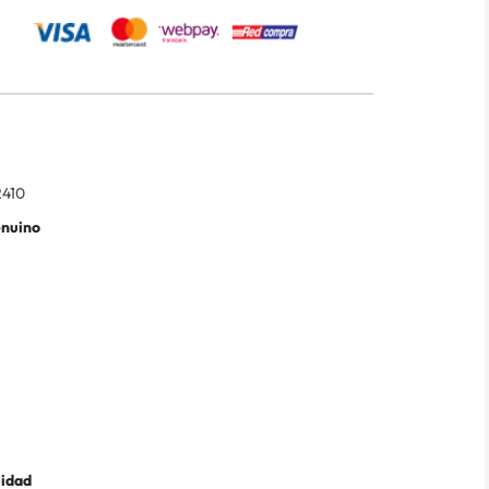
410
enuino
lidad