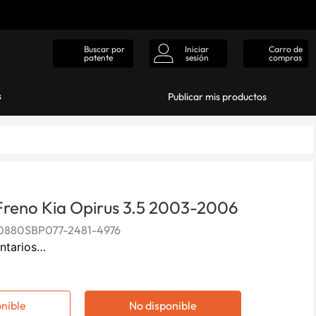
Iniciar
Carro de
Buscar por
sesión
compras
patente
s
Publicar mis productos
 Freno Kia Opirus 3.5 2003-2006
880SBP077-2481-4976
ntarios…
onible
No disponible