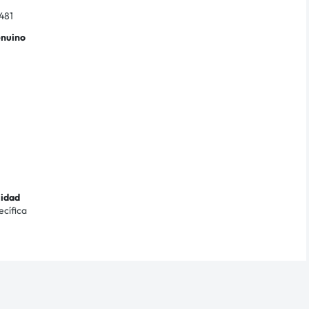
481
enuino
lidad
ecífica