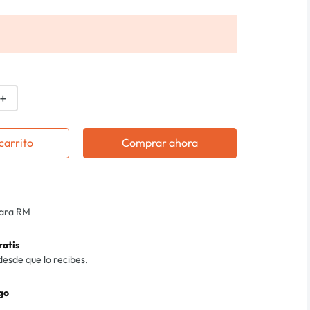
＋
carrito
Comprar ahora
para RM
ratis
desde que lo recibes.
go