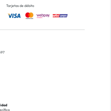
Tarjetas de débito
597
lidad
ecífica