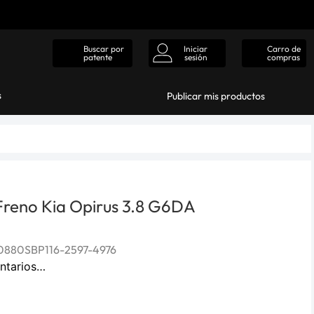
Iniciar
Carro de
Buscar por
sesión
compras
patente
s
Publicar mis productos
 Freno Kia Opirus 3.8 G6DA
880SBP116-2597-4976
ntarios…