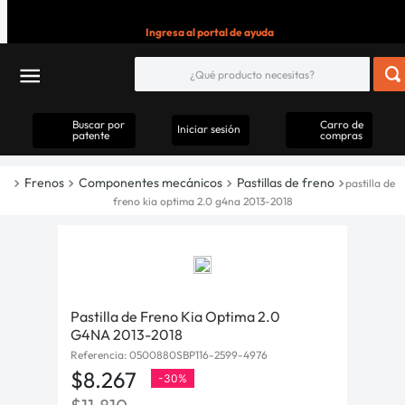
Ingresa al portal de ayuda
Buscar por
Carro de
Iniciar sesión
patente
compras
Frenos
Componentes mecánicos
Pastillas de freno
pastilla de
freno kia optima 2.0 g4na 2013-2018
Pastilla de Freno Kia Optima 2.0
G4NA 2013-2018
Referencia
:
0500880SBP116-2599-4976
$
8
.
267
-
30%