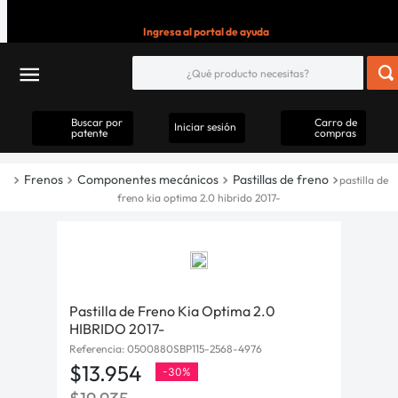
Ingresa al portal de ayuda
Buscar por
Carro de
Iniciar sesión
patente
compras
Frenos
Componentes mecánicos
Pastillas de freno
pastilla de
freno kia optima 2.0 hibrido 2017-
Pastilla de Freno Kia Optima 2.0
HIBRIDO 2017-
Referencia
:
0500880SBP115-2568-4976
$
13
.
954
-
30%