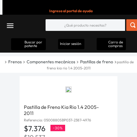
Ingresa al portal de ayuda
Buscar por
Carro de
Iniciar sesión
patente
compras
Frenos
Componentes mecánicos
Pastillas de freno
pastilla de
freno kia rio 1.4 2005-2011
Pastilla de Freno Kia Rio 1.4 2005-
2011
Referencia
:
0500880SBP037-2387-4976
$
7
.
376
-
30%