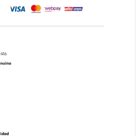
416
enuino
lidad