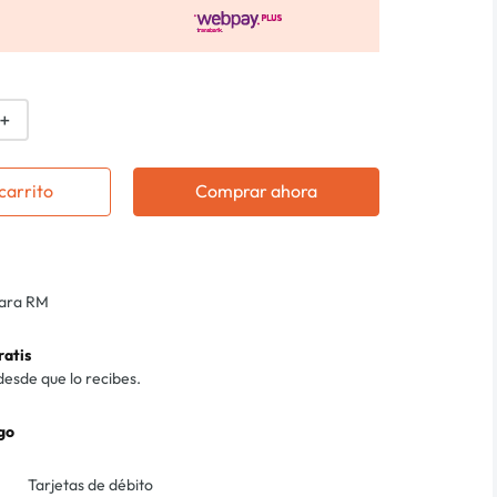
＋
carrito
Comprar ahora
para RM
ratis
desde que lo recibes.
go
Tarjetas de débito