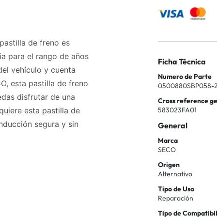
pastilla de freno es
ia para el rango de años
Ficha Técnica
del vehículo y cuenta
Numero de Parte
 esta pastilla de freno
0500880SBP058-2
das disfrutar de una
Cross reference g
583023FA01
uiere esta pastilla de
onducción segura y sin
General
Marca
SECO
Origen
Alternativo
Tipo de Uso
Reparación
Tipo de Compatibi