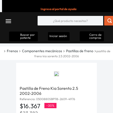
Ingresa al portal de ayuda
Buscar por
Carro de
Iniciar sesión
patente
compras
Frenos
Componentes mecánicos
Pastillas de freno
pastilla de
freno kia sorento 2.5 2002-2006
Pastilla de Freno Kia Sorento 2.5
2002-2006
Referencia
:
0500880SBP118-2609-4976
$
16
.
367
-
30%