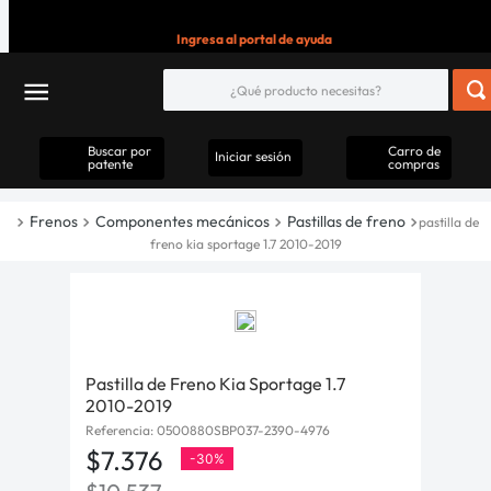
Ingresa al portal de ayuda
Buscar por
Carro de
Iniciar sesión
patente
compras
Frenos
Componentes mecánicos
Pastillas de freno
pastilla de
freno kia sportage 1.7 2010-2019
Pastilla de Freno Kia Sportage 1.7
2010-2019
Referencia
:
0500880SBP037-2390-4976
$
7
.
376
-
30%