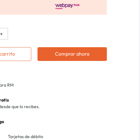
＋
carrito
Comprar ahora
para RM
ratis
desde que lo recibes.
go
Tarjetas de débito