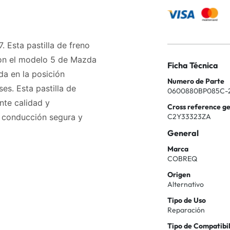
. Esta pastilla de freno
on el modelo 5 de Mazda
Ficha Técnica
da en la posición
Numero de Parte
es. Esta pastilla de
0600880BP085C-
nte calidad y
Cross reference g
C2Y33323ZA
na conducción segura y
General
Marca
COBREQ
Origen
Alternativo
Tipo de Uso
Reparación
Tipo de Compatibi