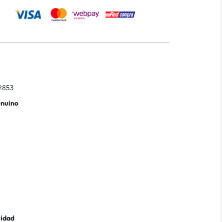
2853
enuino
lidad