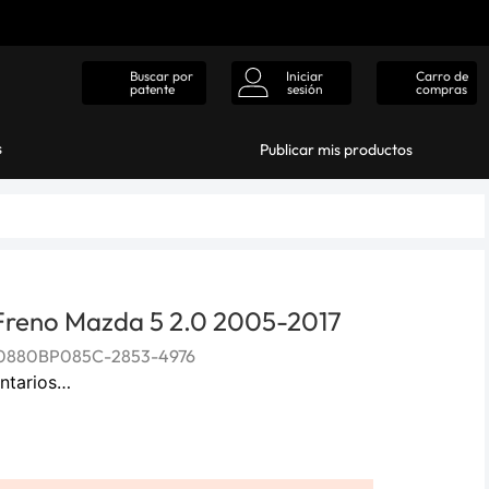
Iniciar
Carro de
Buscar por
sesión
compras
patente
s
Publicar mis productos
e Freno Mazda 5 2.0 2005-2017
0880BP085C-2853-4976
ntarios…