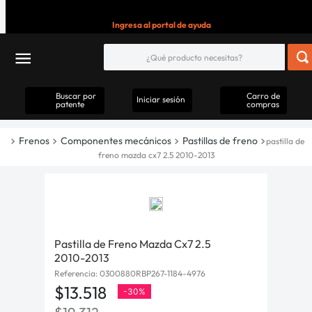
Ingresa al portal de ayuda
Buscar por
Carro de
Iniciar sesión
patente
compras
Frenos
Componentes mecánicos
Pastillas de freno
pastilla de
freno mazda cx7 2.5 2010-2013
Pastilla de Freno Mazda Cx7 2.5
2010-2013
Referencia
:
0300880RBP267-1184-4976
$
13
.
518
-
30%