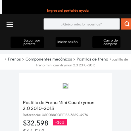
Ingresa al portal de ayuda
Buscar por
Carro de
Iniciar sesión
patente
compras
Frenos
Componentes mecánicos
Pastillas de freno
pastilla de
freno mini countryman 2.0 2010-2013
Pastilla de Freno Mini Countryman
2.0 2010-2013
Referencia
:
060088COBP152-3669-4976
$
32
.
598
-
30%