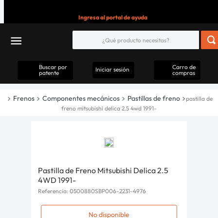
Ingresa al portal de ayuda
Buscar por
Carro de
Iniciar sesión
patente
compras
Frenos
Componentes mecánicos
Pastillas de freno
pastilla de
freno mitsubishi delica 2.5 4wd 1991-
Pastilla de Freno Mitsubishi Delica 2.5
4WD 1991-
Referencia
:
0500880SBP006-2231-4976
No disponible