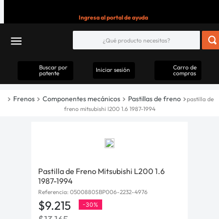
Ingresa al portal de ayuda
Buscar por
Carro de
Iniciar sesión
patente
compras
Frenos
Componentes mecánicos
Pastillas de freno
pastilla de
freno mitsubishi l200 1.6 1987-1994
Pastilla de Freno Mitsubishi L200 1.6
1987-1994
Referencia
:
0500880SBP006-2232-4976
$
9
.
215
-
30%