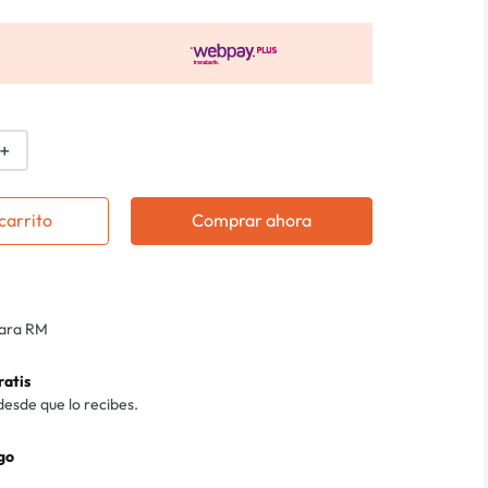
＋
carrito
Comprar ahora
para RM
ratis
desde que lo recibes.
go