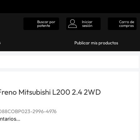
Iniciar
Carro de
Buscar por
sesión
compras
patente
s
Publicar mis productos
 Freno Mitsubishi L200 2.4 2WD
088COBP023-2996-4976
ntarios…