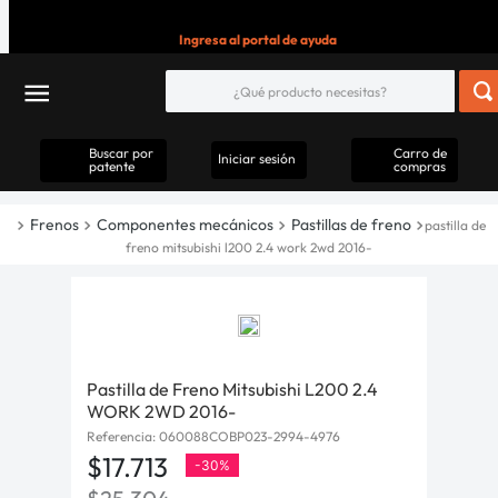
Ingresa al portal de ayuda
Buscar por
Carro de
Iniciar sesión
patente
compras
Frenos
Componentes mecánicos
Pastillas de freno
pastilla de
freno mitsubishi l200 2.4 work 2wd 2016-
Pastilla de Freno Mitsubishi L200 2.4
WORK 2WD 2016-
Referencia
:
060088COBP023-2994-4976
$
17
.
713
-
30%