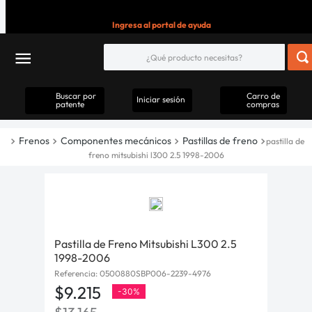
Ingresa al portal de ayuda
Buscar por
Carro de
Iniciar sesión
patente
compras
Frenos
Componentes mecánicos
Pastillas de freno
pastilla de
freno mitsubishi l300 2.5 1998-2006
Pastilla de Freno Mitsubishi L300 2.5
1998-2006
Referencia
:
0500880SBP006-2239-4976
$
9
.
215
-
30%