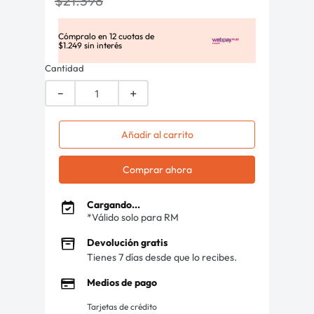
$
21
.
398
Cómpralo en
12
cuotas de
$
1
.
249
sin interés
Cantidad
－
＋
Añadir al carrito
Comprar ahora
Cargando...
*Válido solo para RM
Devolución gratis
Tienes 7 días desde que lo recibes.
Medios de pago
Tarjetas de crédito