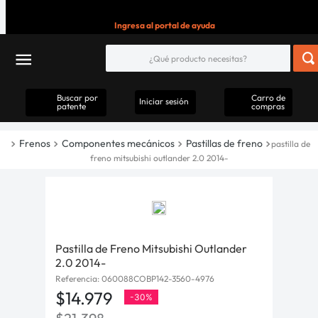
Ingresa al portal de ayuda
Buscar por
Carro de
Iniciar sesión
patente
compras
Frenos
Componentes mecánicos
Pastillas de freno
pastilla de
freno mitsubishi outlander 2.0 2014-
Pastilla de Freno Mitsubishi Outlander
2.0 2014-
Referencia
:
060088COBP142-3560-4976
$
14
.
979
-
30%