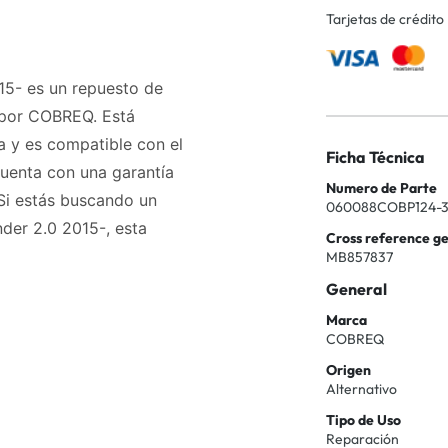
Tarjetas de crédito
015- es un repuesto de
 por COBREQ. Está
a y es compatible con el
Ficha Técnica
cuenta con una garantía
Numero de Parte
i estás buscando un
060088COBP124-
nder 2.0 2015-, esta
Cross reference g
MB857837
General
Marca
COBREQ
Origen
Alternativo
Tipo de Uso
Reparación