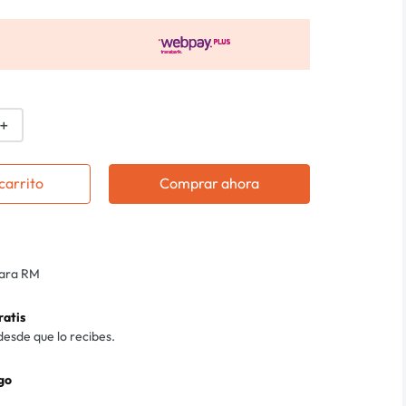
＋
carrito
Comprar ahora
para RM
ratis
desde que lo recibes.
go