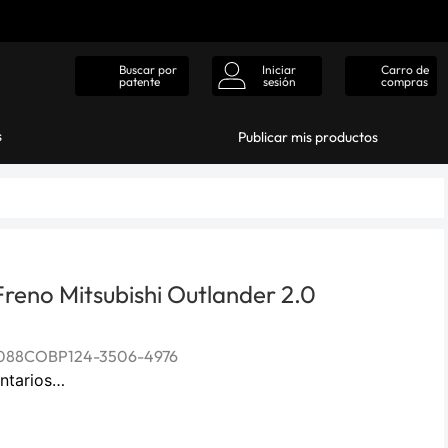
Iniciar
Carro de
Buscar por
sesión
compras
patente
s
Publicar mis productos
 Freno Mitsubishi Outlander 2.0
088COBP124-3506-4976
ntarios…