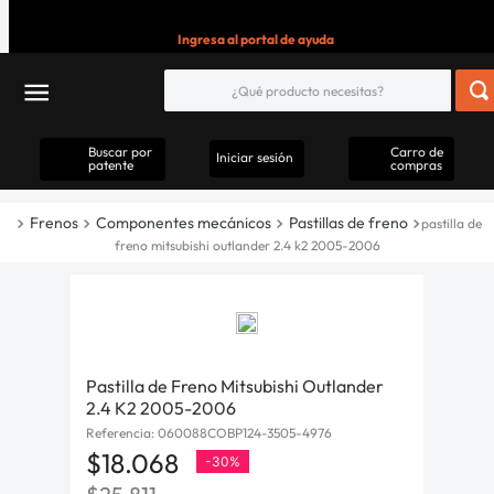
Ingresa al portal de ayuda
Buscar por
Carro de
Iniciar sesión
patente
compras
Frenos
Componentes mecánicos
Pastillas de freno
pastilla de
freno mitsubishi outlander 2.4 k2 2005-2006
Pastilla de Freno Mitsubishi Outlander
2.4 K2 2005-2006
Referencia
:
060088COBP124-3505-4976
$
18
.
068
-
30%