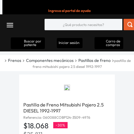
Ingresa al portal de ayuda
Buscar por
Carro de
Iniciar sesión
patente
compras
Frenos
Componentes mecánicos
Pastillas de freno
pastilla de
freno mitsubishi pajero 2.5 diesel 1992-1997
Pastilla de Freno Mitsubishi Pajero 2.5
DIESEL 1992-1997
Referencia
:
060088COBP124-3509-4976
$
18
.
068
-
30%