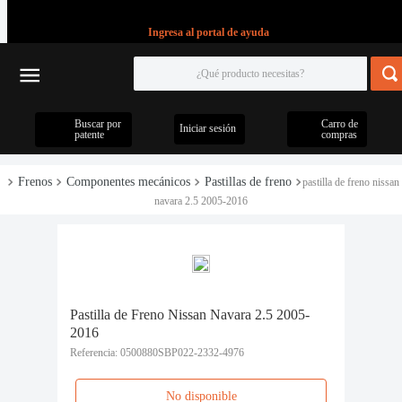
Ingresa al portal de ayuda
Buscar por
Carro de
Iniciar sesión
patente
compras
Frenos
Componentes mecánicos
Pastillas de freno
pastilla de freno nissan
navara 2.5 2005-2016
Pastilla de Freno Nissan Navara 2.5 2005-
2016
Referencia
:
0500880SBP022-2332-4976
No disponible