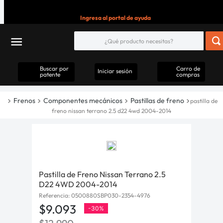
Ingresa al portal de ayuda
Buscar por
Carro de
Iniciar sesión
patente
compras
Frenos
Componentes mecánicos
Pastillas de freno
pastilla de
freno nissan terrano 2.5 d22 4wd 2004-2014
Pastilla de Freno Nissan Terrano 2.5
D22 4WD 2004-2014
Referencia
:
0500880SBP030-2354-4976
$
9
.
093
-
30%