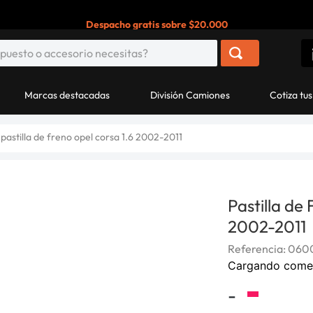
esorio necesitas?
Marcas destacadas
División Camiones
Cotiza tu
pastilla de freno opel corsa 1.6 2002-2011
Pastilla de
2002-2011
Referencia
:
060
Cargando come
-