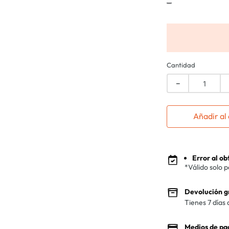
-
Cantidad
－
Añadir al 
Error al o
*Válido solo 
Devolución g
Tienes 7 días 
Medios de pa