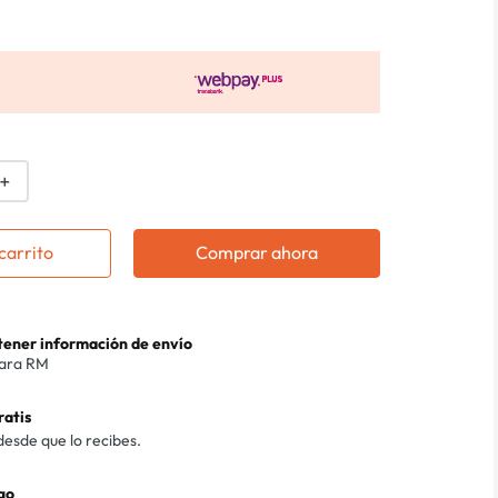
＋
carrito
Comprar ahora
btener información de envío
para RM
ratis
desde que lo recibes.
go