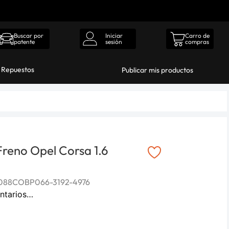
Iniciar
Carro de
Buscar por
sesión
compras
patente
s Repuestos
Publicar mis productos
 Freno Opel Corsa 1.6
088COBP066-3192-4976
ntarios…