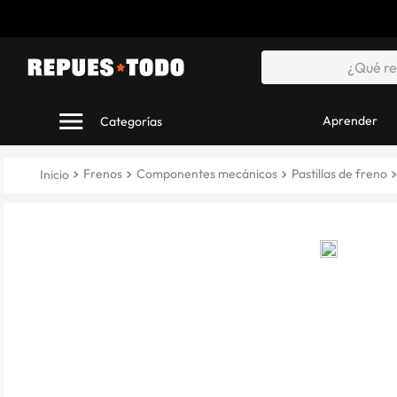
Despacho gratis sobre $20.000
¿Qué repuesto o acc
Aprender
Frenos
Componentes mecánicos
Pastillas de freno