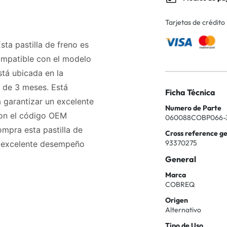
Tarjetas de crédito
sta pastilla de freno es
ompatible con el modelo
stá ubicada en la
a de 3 meses. Está
Ficha Técnica
a garantizar un excelente
Numero de Parte
con el código OEM
060088COBP066-
mpra esta pastilla de
Cross reference g
93370275
un excelente desempeño
General
Marca
COBREQ
Origen
Alternativo
Tipo de Uso