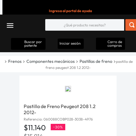
Ingresa al portal de ayuda
Buscar por
Carro de
Iniciar sesión
patente
compras
Frenos
Componentes mecánicos
Pastillas de freno
pastilla de
freno peugeot 208 1.2 2012-
Pastilla de Freno Peugeot 208 1.2
2012-
Referencia
:
060088COBP028-3038-4976
$
11
.
140
-
30%