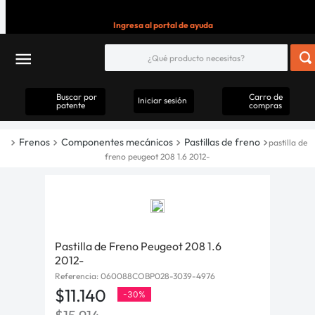
Ingresa al portal de ayuda
Buscar por
Carro de
Iniciar sesión
patente
compras
Frenos
Componentes mecánicos
Pastillas de freno
pastilla de
freno peugeot 208 1.6 2012-
Pastilla de Freno Peugeot 208 1.6
2012-
Referencia
:
060088COBP028-3039-4976
$
11
.
140
-
30%