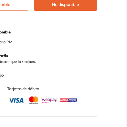
onible
No disponible
onible
para RM
ratis
desde que lo recibes.
go
Tarjetas de débito