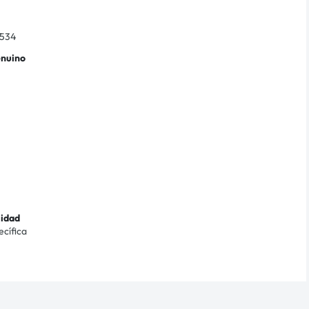
534
enuino
lidad
ecífica