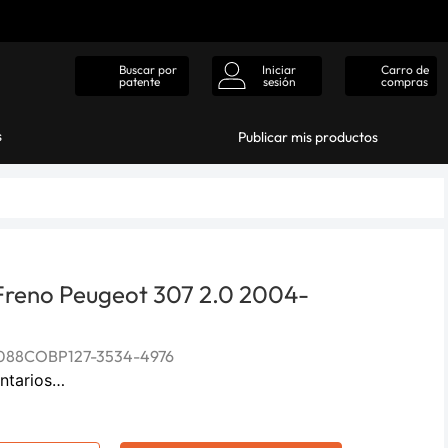
Iniciar
Carro de
Buscar por
sesión
compras
patente
s
Publicar mis productos
 Freno Peugeot 307 2.0 2004-
088COBP127-3534-4976
ntarios…