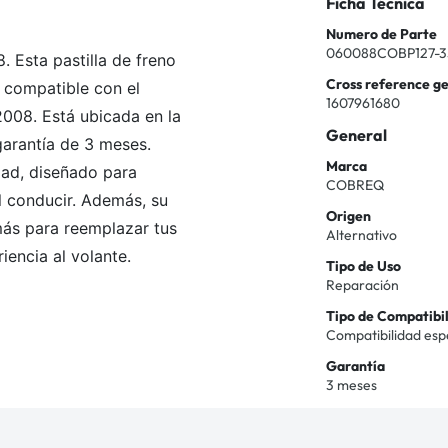
Ficha Técnica
Numero de Parte
060088COBP127-3
 Esta pastilla de freno
Cross reference g
 compatible con el
1607961680
008. Está ubicada en la
General
garantía de 3 meses.
Marca
idad, diseñado para
COBREQ
l conducir. Además, su
Origen
 más para reemplazar tus
Alternativo
riencia al volante.
Tipo de Uso
Reparación
Tipo de Compatibi
Compatibilidad esp
Garantía
3 meses