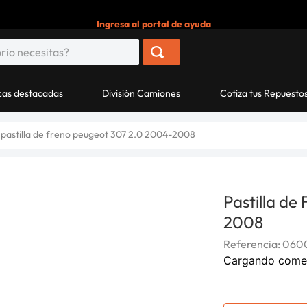
Ingresa al portal de ayuda
as destacadas
División Camiones
Cotiza tus Repuesto
pastilla de freno peugeot 307 2.0 2004-2008
Pastilla de
2008
Referencia
:
060
Cargando come