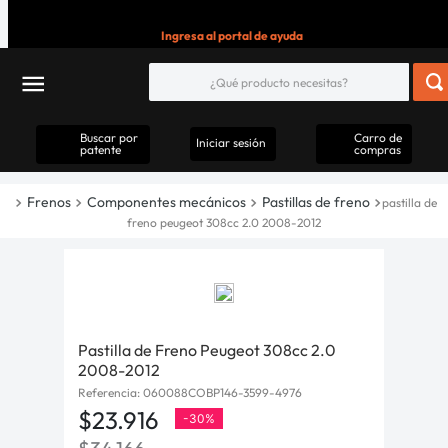
Ingresa al portal de ayuda
Buscar por
Carro de
Iniciar sesión
patente
compras
Frenos
Componentes mecánicos
Pastillas de freno
pastilla de
freno peugeot 308cc 2.0 2008-2012
Pastilla de Freno Peugeot 308cc 2.0
2008-2012
Referencia
:
060088COBP146-3599-4976
$
23
.
916
-
30%