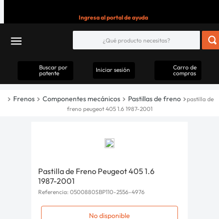
Ingresa al portal de ayuda
Buscar por
Carro de
Iniciar sesión
patente
compras
Frenos
Componentes mecánicos
Pastillas de freno
pastilla de
freno peugeot 405 1.6 1987-2001
Pastilla de Freno Peugeot 405 1.6
1987-2001
Referencia
:
0500880SBP110-2556-4976
No disponible