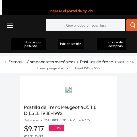
Ingresa al portal de ayuda
Buscar por
Carro de
Iniciar sesión
patente
compras
Frenos
Componentes mecánicos
Pastillas de freno
pastilla de
freno peugeot 405 1.8 diesel 1988-1992
Pastilla de Freno Peugeot 405 1.8
DIESEL 1988-1992
Referencia
:
0500880SBP110-2557-4976
$
9
.
717
-
30%