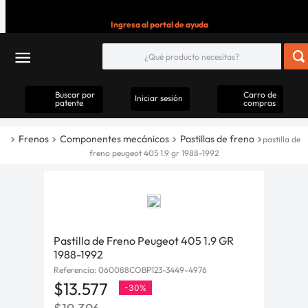
Ingresa al portal de ayuda
Buscar por
Carro de
Iniciar sesión
patente
compras
Frenos
Componentes mecánicos
Pastillas de freno
pastilla de
freno peugeot 405 1.9 gr 1988-1992
Pastilla de Freno Peugeot 405 1.9 GR
1988-1992
Referencia
:
060088COBP123-3449-4976
$
13
.
577
-
30%