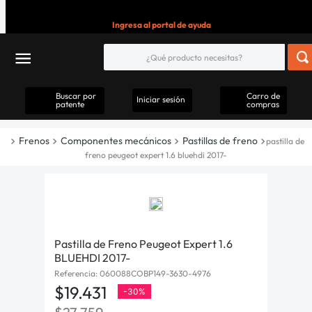
Ingresa al portal de ayuda
Buscar por
Carro de
Iniciar sesión
patente
compras
Frenos
Componentes mecánicos
Pastillas de freno
pastilla de
freno peugeot expert 1.6 bluehdi 2017-
Pastilla de Freno Peugeot Expert 1.6
BLUEHDI 2017-
Referencia
:
060088COBP149-3630-4976
$
19
.
431
-
30%