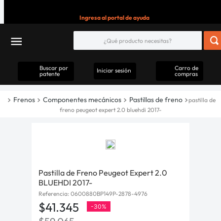
Ingresa al portal de ayuda
Buscar por
Carro de
Iniciar sesión
patente
compras
Frenos
Componentes mecánicos
Pastillas de freno
pastilla de
freno peugeot expert 2.0 bluehdi 2017-
Pastilla de Freno Peugeot Expert 2.0
BLUEHDI 2017-
Referencia
:
0600880BP149P-2878-4976
$
41
.
345
-
30%