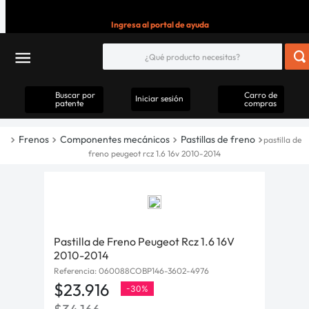
Ingresa al portal de ayuda
Buscar por
Carro de
Iniciar sesión
patente
compras
Frenos
Componentes mecánicos
Pastillas de freno
pastilla de
freno peugeot rcz 1.6 16v 2010-2014
Pastilla de Freno Peugeot Rcz 1.6 16V
2010-2014
Referencia
:
060088COBP146-3602-4976
$
23
.
916
-
30%