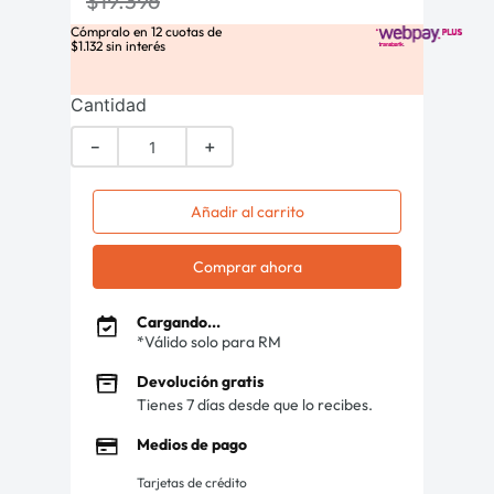
$
19
.
396
Cómpralo en
12
cuotas de
$
1
.
132
sin interés
Cantidad
－
＋
Añadir al carrito
Comprar ahora
Cargando...
*Válido solo para RM
Devolución gratis
Tienes 7 días desde que lo recibes.
Medios de pago
Tarjetas de crédito