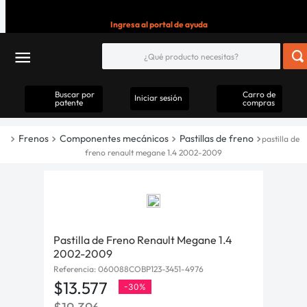
Ingresa al portal de ayuda
Buscar por
Carro de
Iniciar sesión
patente
compras
Frenos
Componentes mecánicos
Pastillas de freno
pastilla de
freno renault megane 1.4 2002-2009
Pastilla de Freno Renault Megane 1.4
2002-2009
Referencia
:
060088COBP123-3451-4976
$
13
.
577
-
30%