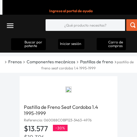
Ingresa al portal de ayuda
Buscar por
Carro de
Iniciar sesión
patente
compras
Frenos
Componentes mecánicos
Pastillas de freno
pastilla de
freno seat cordoba 1.4 1995-1999
Pastilla de Freno Seat Cordoba 1.4
1995-1999
Referencia
:
060088COBP123-3463-4976
$
13
.
577
-
30%