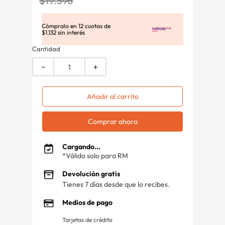
$
19
.
396
Cómpralo en
12
cuotas de
$
1
.
132
sin interés
Cantidad
－
＋
Añadir al carrito
Comprar ahora
Cargando...
*Válido solo para RM
Devolución gratis
Tienes 7 días desde que lo recibes.
Medios de pago
Tarjetas de crédito