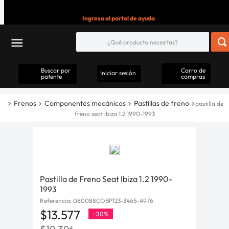
Ingresa al portal de ayuda
Buscar por
Carro de
Iniciar sesión
patente
compras
Frenos
Componentes mecánicos
Pastillas de freno
pastilla de
freno seat ibiza 1.2 1990-1993
Pastilla de Freno Seat Ibiza 1.2 1990-
1993
Referencia
:
060088COBP123-3465-4976
$
13
.
577
-
30%