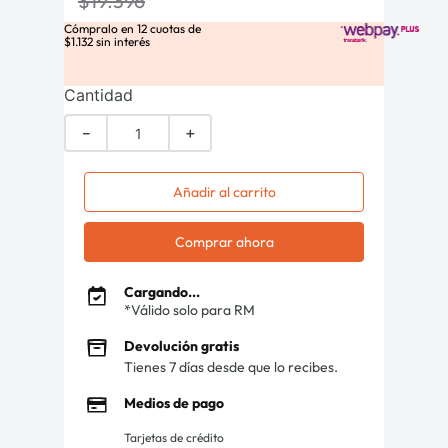
$
19
.
396
Cómpralo en
12
cuotas de
$
1
.
132
sin interés
Cantidad
－
＋
Añadir al carrito
Comprar ahora
Cargando...
*Válido solo para RM
Devolución gratis
Tienes 7 días desde que lo recibes.
Medios de pago
Tarjetas de crédito